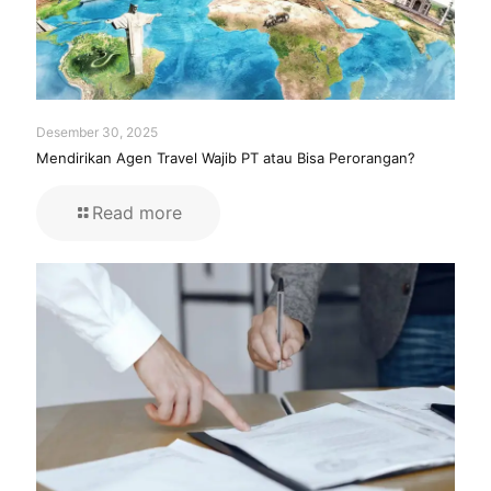
Desember 30, 2025
Mendirikan Agen Travel Wajib PT atau Bisa Perorangan?
Read more