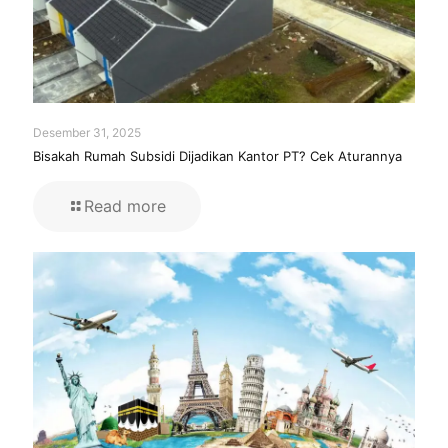
Desember 31, 2025
Bisakah Rumah Subsidi Dijadikan Kantor PT? Cek Aturannya
Read more