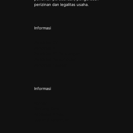
perizinan dan legalitas usaha.
Informasi
Pendirian CV
Pendirian PT
Pendirian PT Perorangan
Pendirian Perkumpulan
Pendirian Yayasan
Informasi
Kontak
Tentang Kami
Kebijakan Privasi
Syarat & Ketentuan