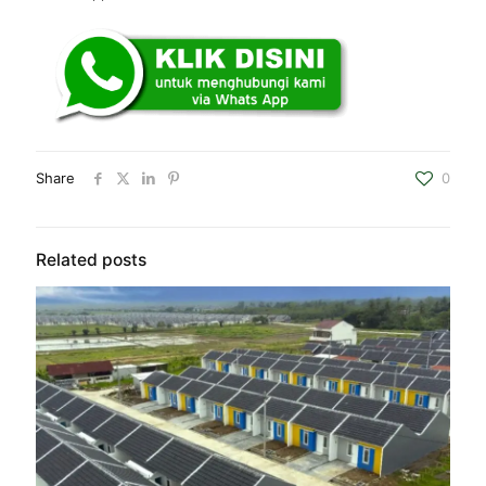
Share
0
Related posts