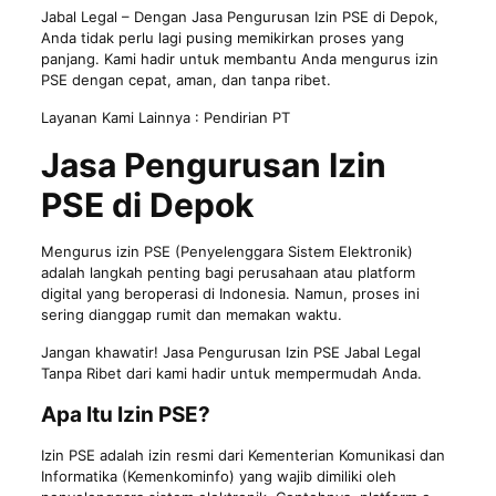
Jabal Legal – Dengan Jasa Pengurusan Izin PSE di Depok,
Anda tidak perlu lagi pusing memikirkan proses yang
panjang. Kami hadir untuk membantu Anda mengurus izin
PSE dengan cepat, aman, dan tanpa ribet.
Layanan Kami Lainnya :
Pendirian PT
Jasa Pengurusan Izin
PSE di Depok
Mengurus izin PSE (Penyelenggara Sistem Elektronik)
adalah langkah penting bagi perusahaan atau platform
digital yang beroperasi di Indonesia. Namun, proses ini
sering dianggap rumit dan memakan waktu.
Jangan khawatir! Jasa Pengurusan Izin PSE Jabal Legal
Tanpa Ribet dari kami hadir untuk mempermudah Anda.
Apa Itu Izin PSE?
Izin PSE adalah izin resmi dari Kementerian Komunikasi dan
Informatika (Kemenkominfo) yang wajib dimiliki oleh