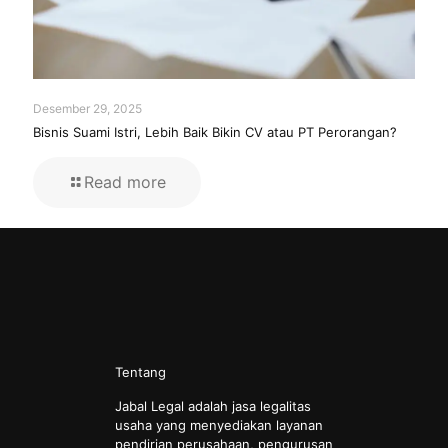
Desember 29, 2025
Bisnis Suami Istri, Lebih Baik Bikin CV atau PT Perorangan?
Read more
Tentang
Jabal Legal adalah jasa legalitas
usaha yang menyediakan layanan
pendirian perusahaan, pengurusan