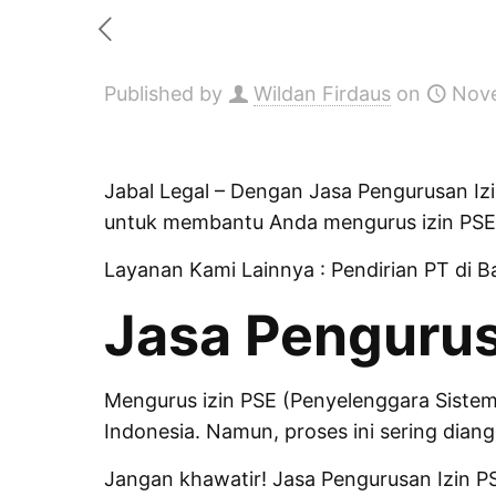
Published by
Wildan Firdaus
on
Nove
Jabal Legal – Dengan Jasa Pengurusan Izi
untuk membantu Anda mengurus izin PSE 
Layanan Kami Lainnya :
Pendirian PT di 
Jasa Pengurus
Mengurus izin PSE (Penyelenggara Sistem 
Indonesia. Namun, proses ini sering dia
Jangan khawatir! Jasa Pengurusan Izin P