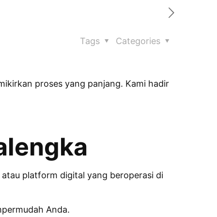
Tags
Categories
emikirkan proses yang panjang. Kami hadir
alengka
tau platform digital yang beroperasi di
empermudah Anda.