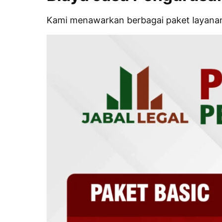
Kami menawarkan berbagai paket layanan