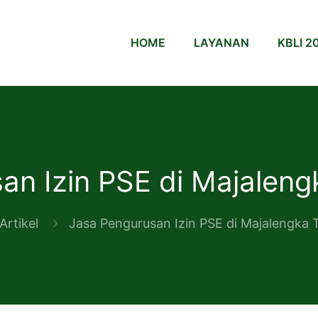
HOME
LAYANAN
KBLI 2
an Izin PSE di Majaleng
Artikel
Jasa Pengurusan Izin PSE di Majalengka 