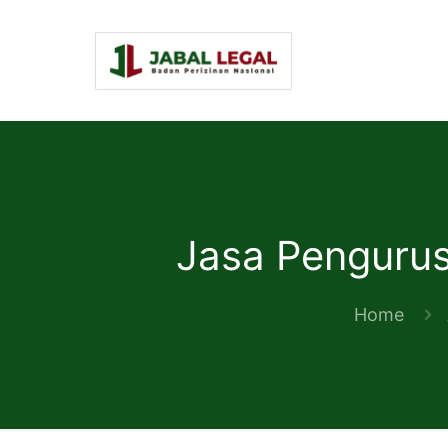
Jasa Pengurus
Home