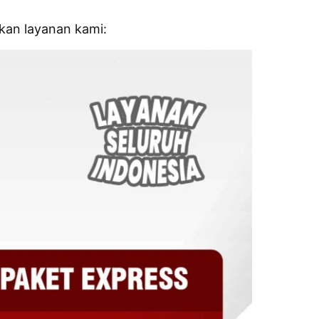
kan layanan kami: