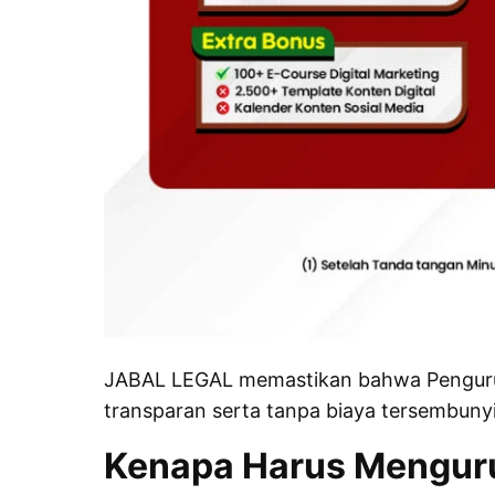
JABAL LEGAL memastikan bahwa
Pengur
transparan serta tanpa biaya tersembunyi
Kenapa Harus Menguru