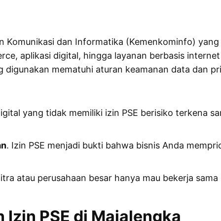
ian Komunikasi dan Informatika (Kemenkominfo) yang w
, aplikasi digital, hingga layanan berbasis internet l
g digunakan mematuhi aturan keamanan data dan pri
 digital yang tidak memiliki izin PSE berisiko terkena
an
. Izin PSE menjadi bukti bahwa bisnis Anda mempri
itra atau perusahaan besar hanya mau bekerja sama 
 Izin PSE di Majalengka