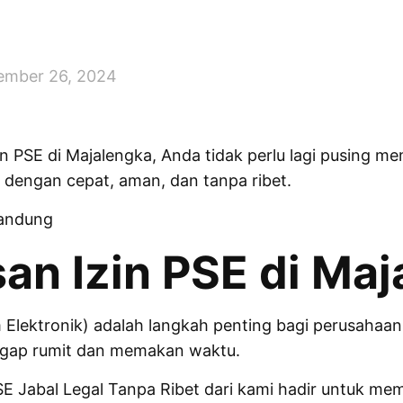
mber 26, 2024
n PSE di Majalengka, Anda tidak perlu lagi pusing m
dengan cepat, aman, dan tanpa ribet.
Bandung
an Izin PSE di Maj
Elektronik) adalah langkah penting bagi perusahaan a
nggap rumit dan memakan waktu.
SE Jabal Legal Tanpa Ribet dari kami hadir untuk m