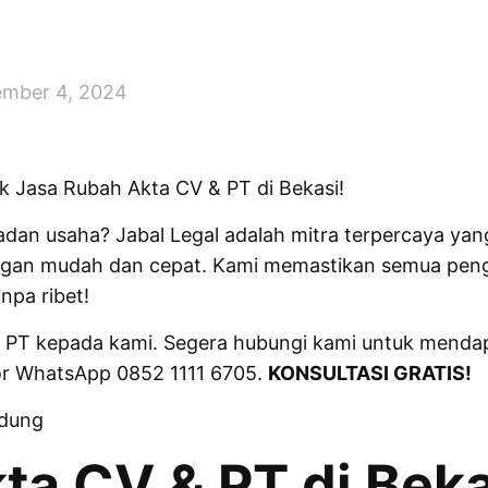
mber 4, 2024
uk Jasa Rubah Akta CV & PT di Bekasi!
dan usaha? Jabal Legal adalah mitra terpercaya yan
ngan mudah dan cepat. Kami memastikan semua peng
npa ribet!
PT kepada kami. Segera hubungi kami untuk mendap
mor WhatsApp 0852 1111 6705.
KONSULTASI GRATIS!
ndung
ta CV & PT di Beka