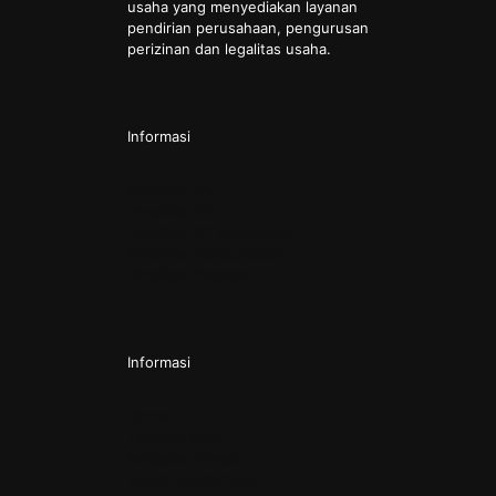
usaha yang menyediakan layanan
pendirian perusahaan, pengurusan
perizinan dan legalitas usaha.
Informasi
Pendirian CV
Pendirian PT
Pendirian PT Perorangan
Pendirian Perkumpulan
Pendirian Yayasan
Informasi
Kontak
Tentang Kami
Kebijakan Privasi
Syarat & Ketentuan