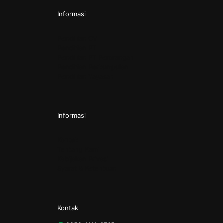
Informasi
Pendirian CV
Pendirian PT
Pendirian PT Perorangan
Pendirian Perkumpulan
Pendirian Yayasan
Informasi
Kontak
Tentang Kami
Kebijakan Privasi
Syarat & Ketentuan
Kontak