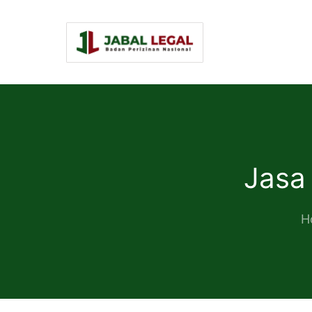
Jasa
H