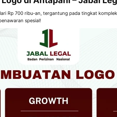
Logo di Antapani – Jabal Leg
dari Rp 700 ribu-an, tergantung pada tingkat kompl
enawaran spesial!