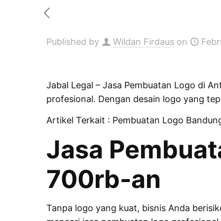
Published by
Wildan Firdaus
on
Febr
Jabal Legal
– Jasa Pembuatan Logo di Ant
profesional. Dengan desain logo yang tepa
Artikel Terkait :
Pembuatan Logo Bandun
Jasa Pembuata
700rb-an
Tanpa logo yang kuat, bisnis Anda berisi