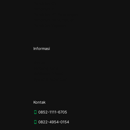
Pendirian CV
Pendirian PT
Pendirian PT Perorangan
Pendirian Perkumpulan
Pendirian Yayasan
Informasi
Kontak
Tentang Kami
Kebijakan Privasi
Syarat & Ketentuan
Kontak
0852-1111-6705
0822-4954-0154