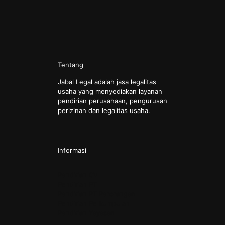
Tentang
Jabal Legal adalah jasa legalitas
usaha yang menyediakan layanan
pendirian perusahaan, pengurusan
perizinan dan legalitas usaha.
Informasi
Pendirian CV
Pendirian PT
Pendirian PT Perorangan
Pendirian Perkumpulan
Pendirian Yayasan