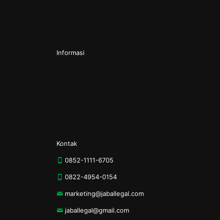
Pendirian Perkumpulan
Pendirian Yayasan
Informasi
Kontak
Tentang Kami
Kebijakan Privasi
Syarat & Ketentuan
Kontak
0852-1111-6705
0822-4954-0154
marketing@jaballegal.com
jaballegal@gmail.com