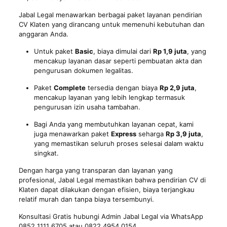
Jabal Legal menawarkan berbagai paket layanan pendirian
CV Klaten yang dirancang untuk memenuhi kebutuhan dan
anggaran Anda.
Untuk paket
Basic
, biaya dimulai dari
Rp 1,9 juta
, yang
mencakup layanan dasar seperti pembuatan akta dan
pengurusan dokumen
legalitas
.
Paket
Complete
tersedia dengan biaya
Rp 2,9 juta
,
mencakup layanan yang lebih lengkap termasuk
pengurusan izin usaha tambahan.
Bagi Anda yang membutuhkan layanan cepat, kami
juga menawarkan paket
Express
seharga
Rp 3,9 juta
,
yang memastikan seluruh proses selesai dalam waktu
singkat.
Dengan harga yang transparan dan layanan yang
profesional, Jabal Legal memastikan bahwa pendirian CV di
Klaten dapat dilakukan dengan efisien, biaya terjangkau
relatif murah dan tanpa biaya tersembunyi.
Konsultasi Gratis hubungi Admin Jabal Legal via WhatsApp
0852 1111 6705 atau 0822 4954 0154.