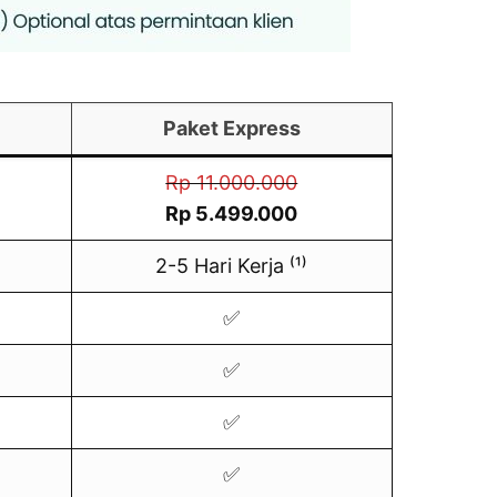
Paket Express
Rp 11.000.000
Rp 5.499.000
2-5 Hari Kerja ⁽¹⁾
✅
✅
✅
✅