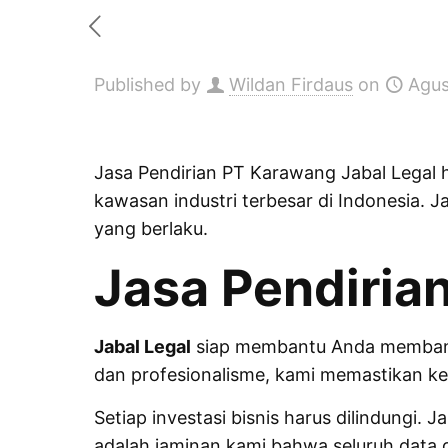
Published by
Wildan Firdaus
on
Agus
Jasa Pendirian PT Karawang Jabal Legal h
kawasan industri terbesar di Indonesia. 
yang berlaku.
Jasa Pendiria
Jabal Legal
siap membantu Anda memban
dan profesionalisme, kami memastikan k
Setiap investasi bisnis harus dilindungi. 
adalah jaminan kami bahwa seluruh data