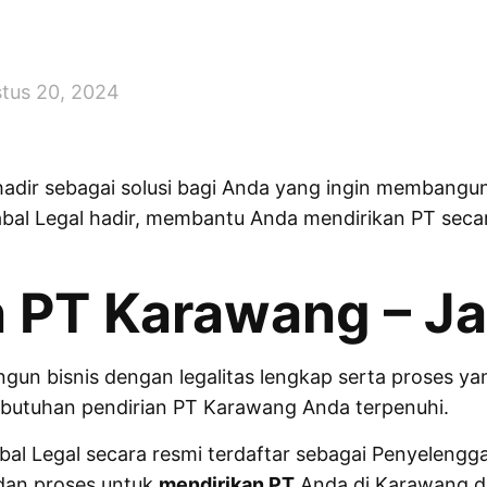
tus 20, 2024
adir sebagai solusi bagi Anda yang ingin membangun b
Jabal Legal hadir, membantu Anda mendirikan PT sec
n PT Karawang – Ja
gun bisnis dengan
legalitas
lengkap serta proses y
ebutuhan pendirian PT Karawang Anda terpenuhi.
Jabal Legal secara resmi terdaftar sebagai Penyelengga
 dan proses untuk
mendirikan PT
Anda di Karawang d