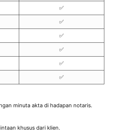
✅
✅
✅
✅
✅
✅
angan minuta akta di hadapan notaris.
ntaan khusus dari klien.