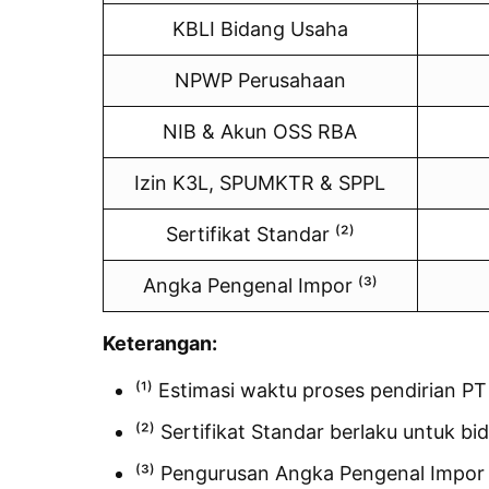
KBLI Bidang Usaha
NPWP Perusahaan
NIB & Akun OSS RBA
Izin K3L, SPUMKTR & SPPL
Sertifikat Standar ⁽²⁾
Angka Pengenal Impor ⁽³⁾
Keterangan:
⁽¹⁾ Estimasi waktu proses pendirian P
⁽²⁾ Sertifikat Standar berlaku untuk 
⁽³⁾ Pengurusan Angka Pengenal Impor b