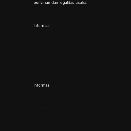
perizinan dan legalitas usaha.
Informasi
Pendirian CV
Pendirian PT
Pendirian PT Perorangan
Pendirian Perkumpulan
Pendirian Yayasan
Informasi
Kontak
Tentang Kami
Kebijakan Privasi
Syarat & Ketentuan