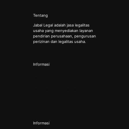
Tentang
Jabal Legal adalah jasa legalitas
usaha yang menyediakan layanan
pendirian perusahaan, pengurusan
perizinan dan legalitas usaha.
Informasi
Pendirian CV
Pendirian PT
Pendirian PT Perorangan
Pendirian Perkumpulan
Pendirian Yayasan
Informasi