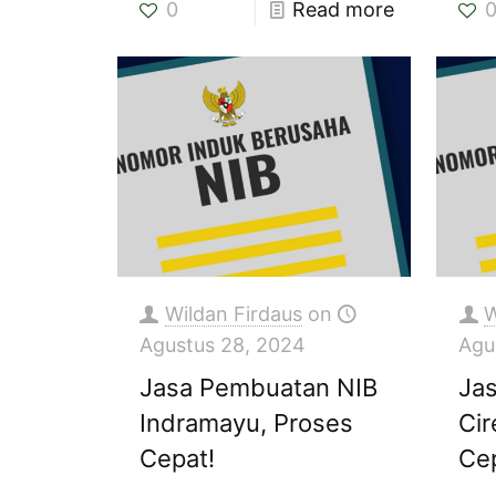
0
Read more
Wildan Firdaus
on
W
Agustus 28, 2024
Agu
Jasa Pembuatan NIB
Ja
Indramayu, Proses
Cir
Cepat!
Ce