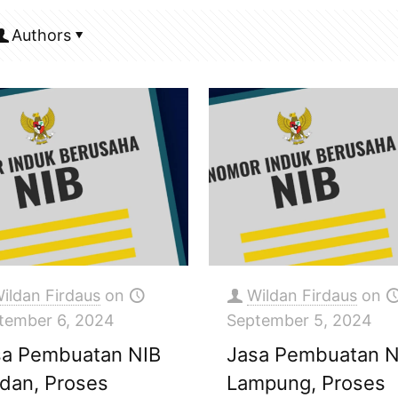
Authors
ildan Firdaus
on
Wildan Firdaus
on
tember 6, 2024
September 5, 2024
sa Pembuatan NIB
Jasa Pembuatan N
dan, Proses
Lampung, Proses