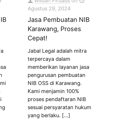
Wildan Firdaus
on
Agustus 29, 2024
IB
Jasa Pembuatan NIB
Karawang, Proses
Cepat!
ra
Jabal Legal adalah mitra
terpercaya dalam
asa
memberikan layanan jasa
n
pengurusan pembuatan
ami
NIB OSS di Karawang.
s
Kami menjamin 100%
i
proses pendaftaran NIB
ng
sesuai persyaratan hukum
yang berlaku.
[…]