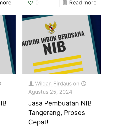
more
0
Read more
Wildan Firdaus
on
Agustus 25, 2024
IB
Jasa Pembuatan NIB
Tangerang, Proses
Cepat!