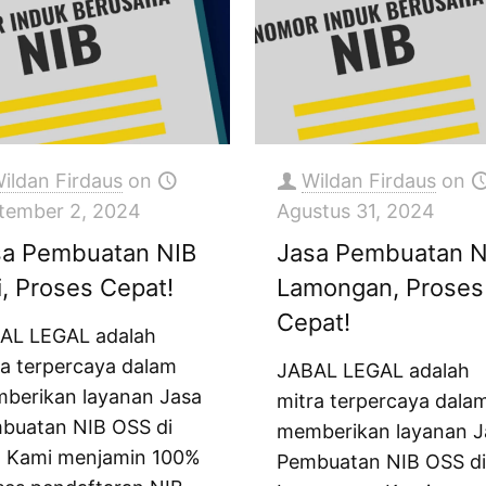
ildan Firdaus
on
Wildan Firdaus
on
tember 2, 2024
Agustus 31, 2024
sa Pembuatan NIB
Jasa Pembuatan N
i, Proses Cepat!
Lamongan, Proses
Cepat!
AL LEGAL adalah
ra terpercaya dalam
JABAL LEGAL adalah
berikan layanan Jasa
mitra terpercaya dala
buatan NIB OSS di
memberikan layanan J
i. Kami menjamin 100%
Pembuatan NIB OSS d