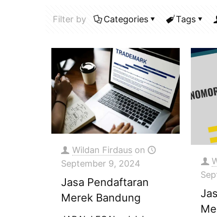
Filter by
Categories
Tags
Wildan Firdaus
on
W
September 9, 2024
Sep
Jasa Pendaftaran
Ja
Merek Bandung
Me