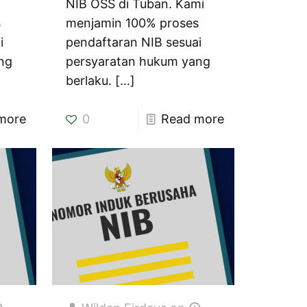
NIB OSS di Tuban. Kami
s
menjamin 100% proses
i
pendaftaran NIB sesuai
ng
persyaratan hukum yang
berlaku.
[…]
more
0
Read more