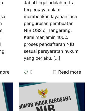
ra
Jabal Legal adalah mitra
terpercaya dalam
asa
memberikan layanan jasa
n
pengurusan pembuatan
mi
NIB OSS di Tangerang.
s
Kami menjamin 100%
i
proses pendaftaran NIB
ng
sesuai persyaratan hukum
yang berlaku.
[…]
more
0
Read more