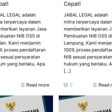
pat!
Cepat!
AL LEGAL adalah
JABAL LEGAL adalah
ra terpercaya dalam
mitra terpercaya dala
berikan layanan Jasa
memberikan layanan J
buatan NIB OSS di
Pembuatan NIB OSS d
an. Kami menjamin
Lampung. Kami menja
% proses pendaftaran
100% proses pendafta
 sesuai persyaratan
NIB sesuai persyarata
um yang berlaku. Apa
hukum yang berlaku. 
[…]
0
Read more
0
Read 