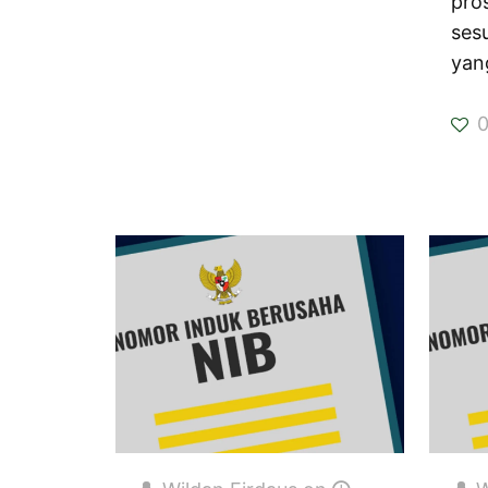
pro
ses
yan