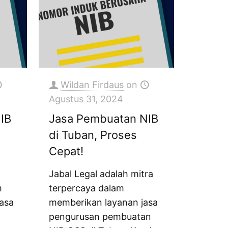
Wildan Firdaus
on
Agustus 31, 2024
IB
Jasa Pembuatan NIB
di Tuban, Proses
Cepat!
Jabal Legal adalah mitra
m
terpercaya dalam
asa
memberikan layanan jasa
i
pengurusan pembuatan