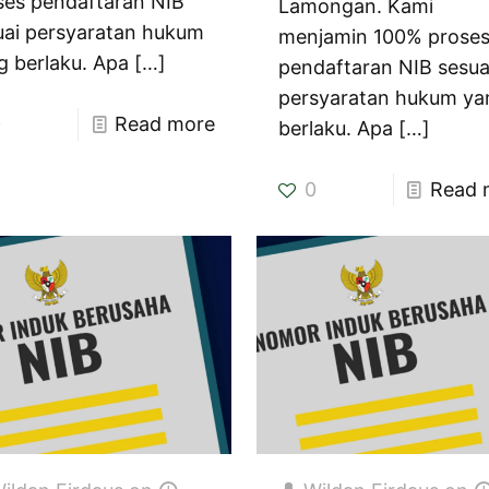
ses pendaftaran NIB
Lamongan. Kami
uai persyaratan hukum
menjamin 100% prose
g berlaku. Apa
[…]
pendaftaran NIB sesua
persyaratan hukum ya
0
Read more
berlaku. Apa
[…]
0
Read 