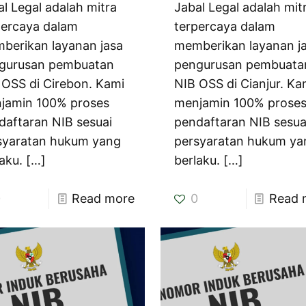
al Legal adalah mitra
Jabal Legal adalah mit
percaya dalam
terpercaya dalam
berikan layanan jasa
memberikan layanan j
gurusan pembuatan
pengurusan pembuata
 OSS di Cirebon. Kami
NIB OSS di Cianjur. Ka
jamin 100% proses
menjamin 100% prose
daftaran NIB sesuai
pendaftaran NIB sesua
syaratan hukum yang
persyaratan hukum ya
aku.
[…]
berlaku.
[…]
0
Read more
0
Read 