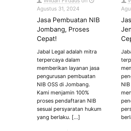
Wildan Firdaus
on
W
Agustus 31, 2024
Agu
Jasa Pembuatan NIB
Ja
Jombang, Proses
Je
Cepat!
Ce
Jabal Legal adalah mitra
Jab
terpercaya dalam
ter
memberikan layanan jasa
mem
pengurusan pembuatan
pen
NIB OSS di Jombang.
NIB
Kami menjamin 100%
men
proses pendaftaran NIB
pen
sesuai persyaratan hukum
per
yang berlaku.
[…]
berl