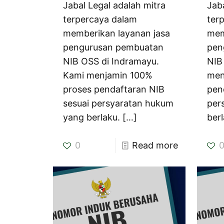
Jabal Legal adalah mitra
Jab
terpercaya dalam
ter
memberikan layanan jasa
mem
pengurusan pembuatan
pen
NIB OSS di Indramayu.
NIB
Kami menjamin 100%
men
proses pendaftaran NIB
pen
sesuai persyaratan hukum
per
yang berlaku.
[…]
berl
0
Read more