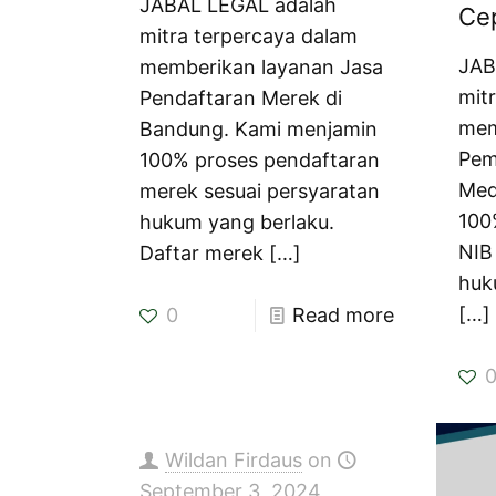
JABAL LEGAL adalah
Ce
mitra terpercaya dalam
JAB
memberikan layanan Jasa
mit
Pendaftaran Merek di
mem
Bandung. Kami menjamin
Pem
100% proses pendaftaran
Med
merek sesuai persyaratan
100
hukum yang berlaku.
NIB
Daftar merek
[…]
huk
[…]
0
Read more
Wildan Firdaus
on
September 3, 2024