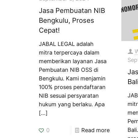
Jasa Pembuatan NIB
Bengkulu, Proses
Cepat!
JABAL LEGAL adalah
W
mitra terpercaya dalam
Sep
memberikan layanan Jasa
Pembuatan NIB OSS di
Ja
Bengkulu. Kami menjamin
Bal
100% proses pendaftaran
JAB
NIB sesuai persyaratan
mit
hukum yang berlaku. Apa
mem
[…]
Pem
Bal
0
Read more