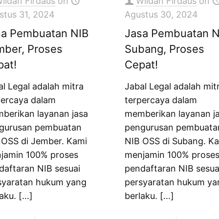
ildan Firdaus
on
Wildan Firdaus
on
stus 31, 2024
Agustus 30, 2024
sa Pembuatan NIB
Jasa Pembuatan N
mber, Proses
Subang, Proses
pat!
Cepat!
al Legal adalah mitra
Jabal Legal adalah mit
percaya dalam
terpercaya dalam
berikan layanan jasa
memberikan layanan j
gurusan pembuatan
pengurusan pembuata
 OSS di Jember. Kami
NIB OSS di Subang. K
jamin 100% proses
menjamin 100% prose
daftaran NIB sesuai
pendaftaran NIB sesua
syaratan hukum yang
persyaratan hukum ya
aku.
[…]
berlaku.
[…]