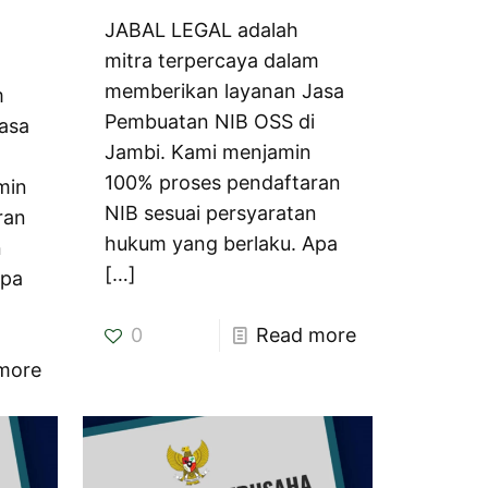
JABAL LEGAL adalah
mitra terpercaya dalam
memberikan layanan Jasa
m
Pembuatan NIB OSS di
asa
Jambi. Kami menjamin
i
100% proses pendaftaran
min
NIB sesuai persyaratan
ran
hukum yang berlaku. Apa
n
[…]
Apa
0
Read more
more