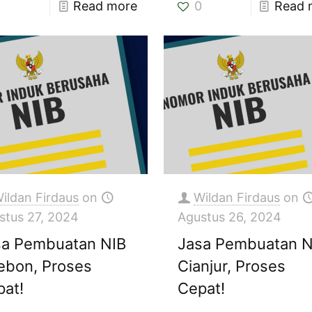
0
Read more
0
Read 
ildan Firdaus
on
Wildan Firdaus
on
stus 27, 2024
Agustus 26, 2024
sa Pembuatan NIB
Jasa Pembuatan N
ebon, Proses
Cianjur, Proses
pat!
Cepat!